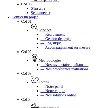
Col 05
S’inscrire
Se connecter
Confier un projet
Col 01
Services
— Recrutement
— Gestion de projet
— Logistique
— Accompagnement sur mesure
Col 02
Méthodologies
— Nos savoir-faire quali/quanti
— Nos précédentes réalisations
Col 03
Forces
— Notre panel
— Notre équipe
— Nos solutions online
Col 04