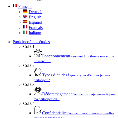
Français
Deutsch
English
Español
Français
Italiano
Participer à nos études
Col 01
Fonctionnement
Comment fonctionne une étude
de marché ?
Col 02
Types d’études
À quels types d’études je peux
participer ?
Col 03
Dédommagement
Comment suis-je remercié pour
ma participation ?
Col 04
Confidentialité
Comment mes données sont-elles
traitées et protégées ?