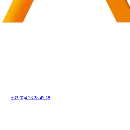
Contactez l’équipe
SAS AVENIR FOCUS
Siège social : 4 rue de Montribloud
69160 Tassin-la-Demi-Lune, France
contact@avenirfocus.com
+33 (0)4 78 28 45 18
Suivre notre actualité